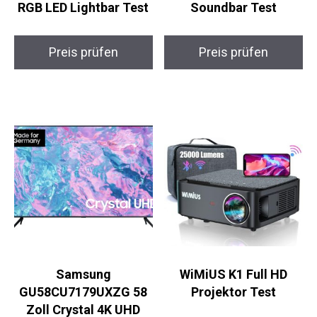
RGB LED Lightbar Test
Soundbar Test
Preis prüfen
Preis prüfen
Samsung
WiMiUS K1 Full HD
GU58CU7179UXZG 58
Projektor Test
Zoll Crystal 4K UHD