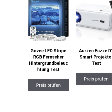
Govee LED Stripe
Aurzen Eazze D
RGB Fernseher
Smart Projekto
Hintergrundbeleuc
Test
htung Test
Preis prüfen
Preis prüfen