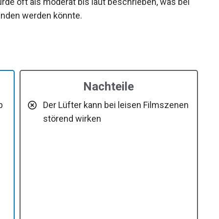
rde oft als moderat bis laut beschrieben, was bei
unden werden könnte.
Nachteile
p
Der Lüfter kann bei leisen Filmszenen
störend wirken